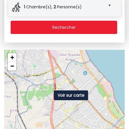
1
Chambre(s),
2
Personne(s)
Rechercher
+
−
Voir sur carte