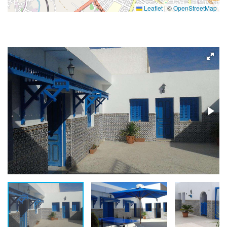
Leaflet
|
©
OpenStreetMap