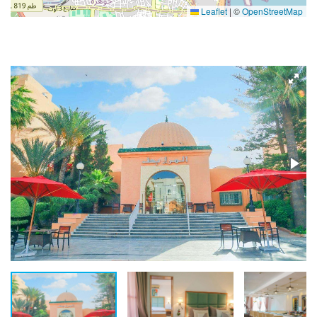
Leaflet
|
©
OpenStreetMap