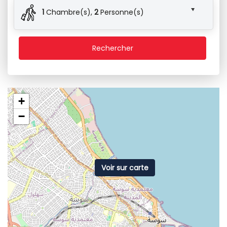
1
Chambre(s),
2
Personne(s)
Rechercher
+
−
Voir sur carte