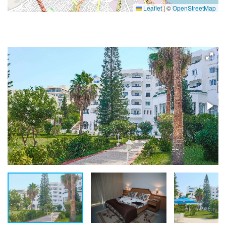
Leaflet
|
©
OpenStreetMap