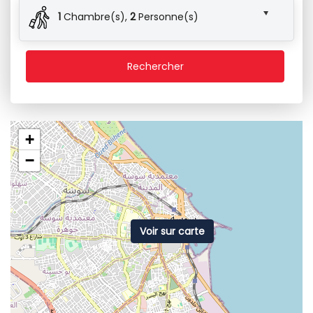
1
Chambre(s),
2
Personne(s)
Rechercher
+
−
Voir sur carte