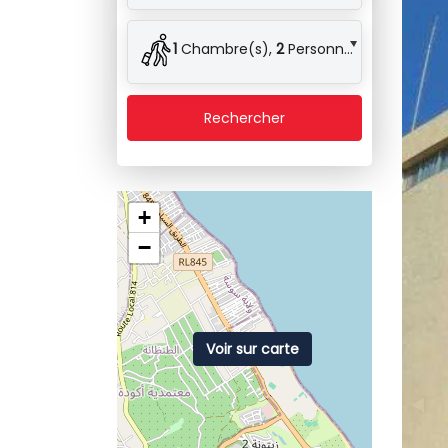
1
Chambre(s),
2
Personne(s)
Rechercher
+
−
Voir sur carte