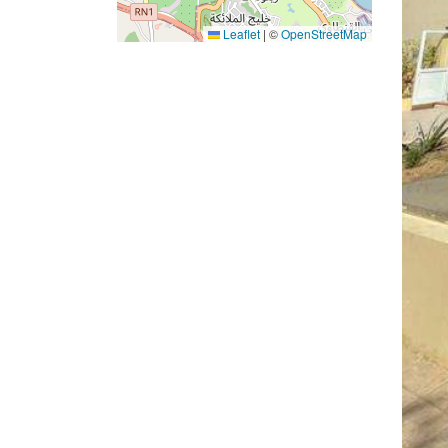
Leaflet
|
©
OpenStreetMap