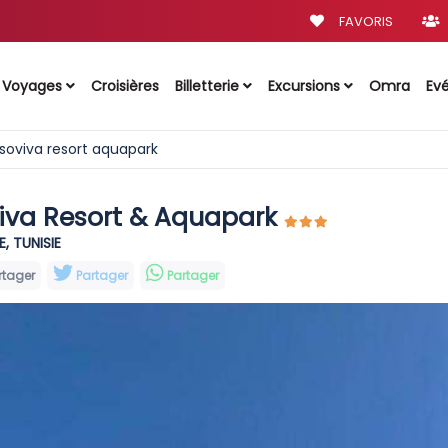
FAVORIS
Voyages
Croisières
Billetterie
Excursions
Omra
Ev
soviva resort aquapark
iva Resort & Aquapark
, TUNISIE
rtager
Partager
Partager