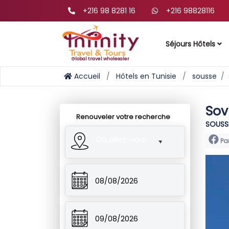
+216 98 8281 16
+216 98828116
Séjours Hôtels
Global travel wholesaler
Accueil
Hôtels en Tunisie
sousse
Sov
Renouveler votre recherche
SOUSSE
Où allez-vous?
Pa
08/08/2026
09/08/2026