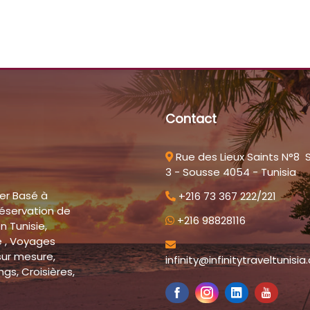
Contact
Rue des Lieux Saints N°8 
3 - Sousse 4054 - Tunisia
ler Basé à
+216 73 367 222/221
Réservation de
+216 98828116
n Tunisie,
e , Voyages
sur mesure,
infinity@infinitytraveltunisi
gs, Croisières,